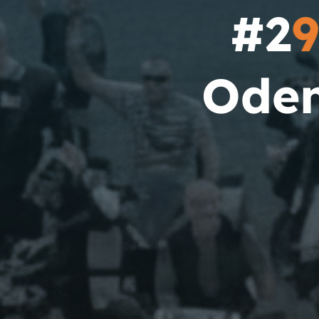
#
2
9
O
d
e