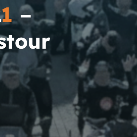
2
1
–
s
t
o
u
r