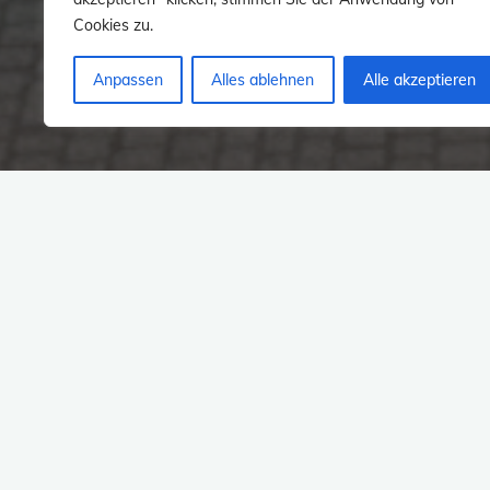
Cookies zu.
Anpassen
Alles ablehnen
Alle akzeptieren
No Images.
Please upload images in images ma
#
2021
#
Odenwald