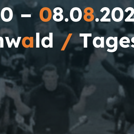
0
–
0
8
.
0
8
.
2
0
n
w
a
l
d
/
T
a
g
e