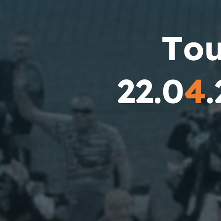
T
o
2
2
.
0
4
.