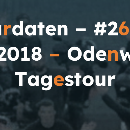
u
r
d
a
t
e
n
–
#
2
6
2
0
1
8
–
O
d
e
n
T
a
g
e
s
t
o
u
r