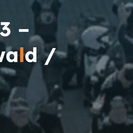
3
–
w
a
l
d
/