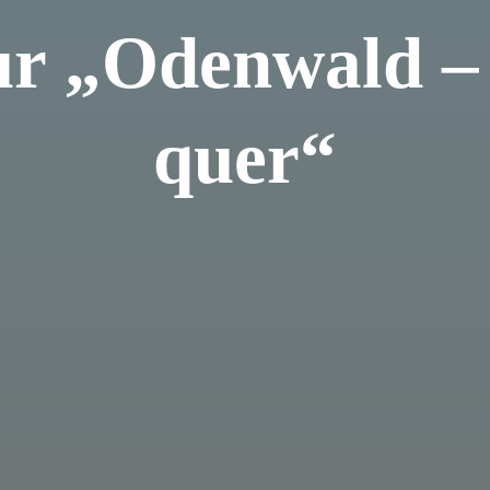
ur „Odenwald –
quer“