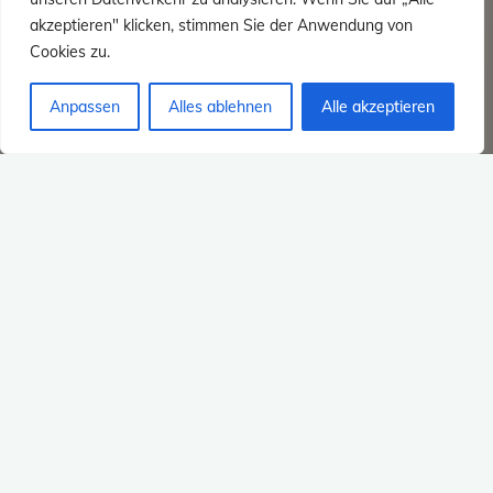
akzeptieren" klicken, stimmen Sie der Anwendung von
Cookies zu.
Anpassen
Alles ablehnen
Alle akzeptieren
Tourdaten – #254 –
09.04.2017 – Taunus /
Tagestour
Toureninfo + GPX-Daten
"Tourdaten
Weiterlesen
–