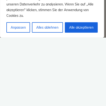
unseren Datenverkehr zu analysieren. Wenn Sie auf „Alle
akzeptieren" klicken, stimmen Sie der Anwendung von
Cookies zu.
Anpassen
Alles ablehnen
Alle akzeptieren
Tagestour
#327 – 14.09.2024 –
Tagestour „Rocket Man“ –
Spessard – Odenwald /
Tagestour