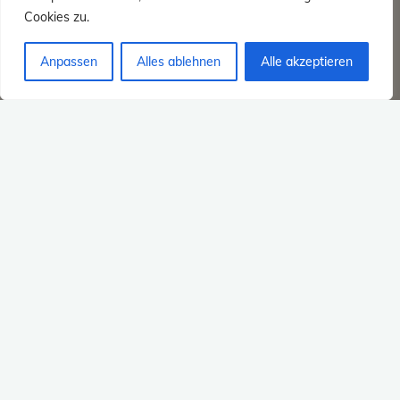
Cookies zu.
Anpassen
Alles ablehnen
Alle akzeptieren
Allgemein
Tagestour
#343 – 11.04.2026 –
3erlei Burgen /
Tagestour
#
Burgen
#
Roland
#
Taunus
#
Torsten
#
Westerwald
"#343
Weiterlesen
–